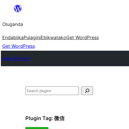
Bukka
bino
Oluganda
Endabiika
Pulagini
Ebikwatako
Get WordPress
Get WordPress
Plugin Directory
Noonya
Plugin Tag:
微信