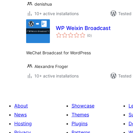
denishua
10+ active installations
Tested 
WP Weixin Broadcast
total
(0
)
ratings
WeChat Broadcast for WordPress
Alexandre Froger
10+ active installations
Tested 
About
Showcase
L
News
Themes
S
Hosting
Plugins
D
Privacy
Patterns
W