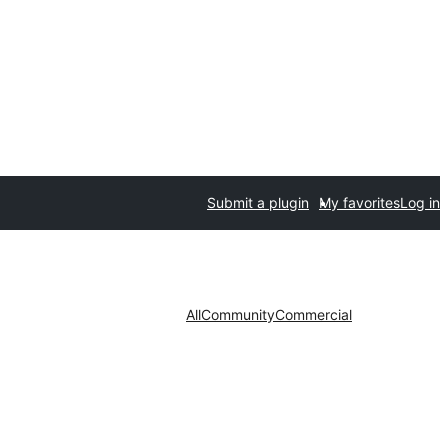
Submit a plugin
My favorites
Log in
All
Community
Commercial