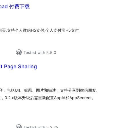
load 付费下载
tal
tings
P购买,支持个人微信H5支付,个人支付宝H5支付
Tested with 5.5.0
t Page Sharing
tal
tings
享内容，包括Url、标题、图片和描述，支持分享到微信朋友、
.2.x版本升级后需重新配置AppId和AppSecrect。
Tested with 5.2.25