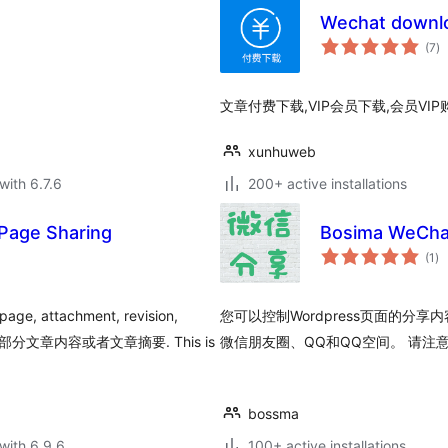
Wechat down
to
(7
)
ra
文章付费下载,VIP会员下载,会员VI
xunhuweb
with 6.7.6
200+ active installations
ge Sharing
Bosima WeCha
to
(1
)
ra
tachment, revision,
您可以控制Wordpress页面的分
章内容或者文章摘要. This is
微信朋友圈、QQ和QQ空间。 请注意，0
bossma
with 6.9.6
100+ active installations