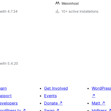
Weixinhost
with 4.7.34
10+ active installations
with 5.4.20
earn
Get Involved
WordPres
upport
Events
↗
evelopers
Donate
↗
Matt
↗
ordPress.tv
↗
Swag
↗
bbPress