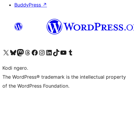
BuddyPress
↗
Visit our X (formerly Twitter) account
Visit our Bluesky account
Visit our Mastodon account
Visit our Threads account
Visit our Facebook page
Visit our Instagram account
Visit our LinkedIn account
Visit our TikTok account
Visit our YouTube channel
Visit our Tumblr account
Kodi ngero.
The WordPress® trademark is the intellectual property
of the WordPress Foundation.