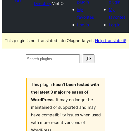
plugin
plugin
Directory
VietIO
My
My
favorites
favorites
Log in
Log in
This plugin is not translated into Oluganda yet.
Help translate it!
Search
plugins
This plugin
hasn’t been tested with
the latest 3 major releases of
WordPress
. It may no longer be
maintained or supported and may
have compatibility issues when used
with more recent versions of
WordPress.