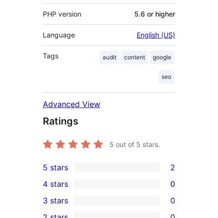
PHP version
5.6 or higher
Language
English (US)
Tags
audit
content
google
seo
Advanced View
Ratings
5
out of 5 stars.
5 stars
2
2
4 stars
0
5-
0
3 stars
0
star
4-
0
2 stars
0
reviews