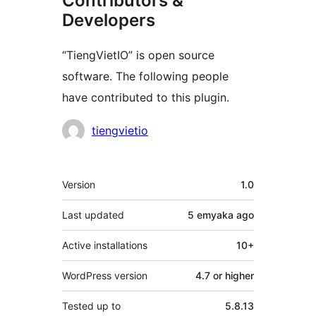
Contributors &
Developers
“TiengVietIO” is open source
software. The following people
have contributed to this plugin.
Contributors
tiengvietio
Meta
Version
1.0
Last updated
5 emyaka
ago
Active installations
10+
WordPress version
4.7 or higher
Tested up to
5.8.13