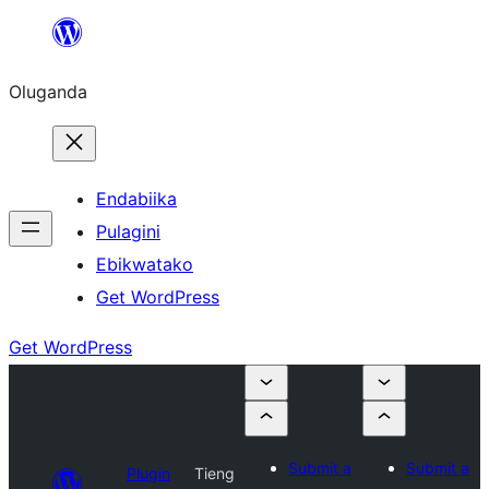
Bukka
bino
Oluganda
Endabiika
Pulagini
Ebikwatako
Get WordPress
Get WordPress
Submit a
Submit a
Plugin
Tieng