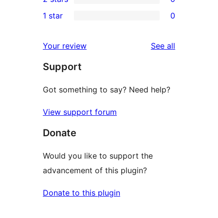
star
3-
0
1 star
0
reviews
star
2-
0
reviews
star
1-
reviews
Your review
See all
reviews
star
Support
reviews
Got something to say? Need help?
View support forum
Donate
Would you like to support the
advancement of this plugin?
Donate to this plugin